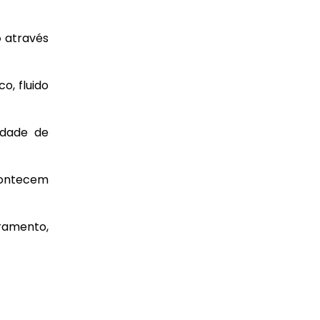
o
através
o, fluido
idade de
acontecem
ramento,