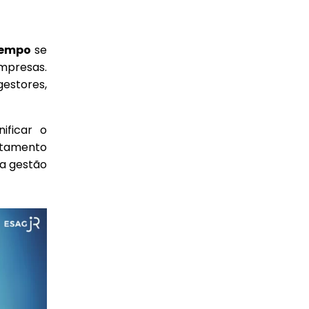
tempo
se
mpresas.
estores,
ificar o
eitamento
 a gestão