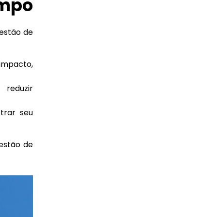
empo
estão de
 impacto,
 reduzir
trar seu
gestão de