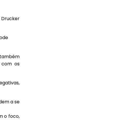
r Drucker
pode
as também
o com os
gativas,
dem a se
 o foco,