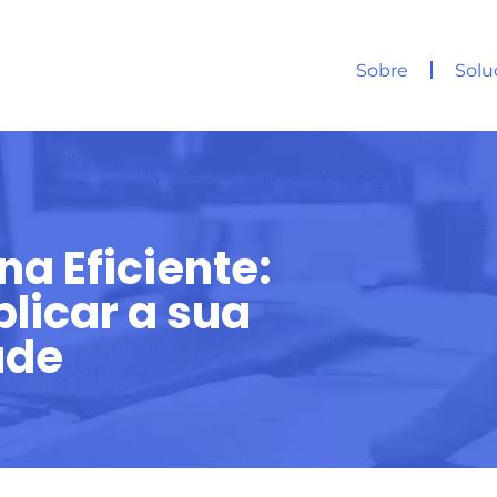
Sobre
Solu
a Eficiente:
plicar a sua
ade