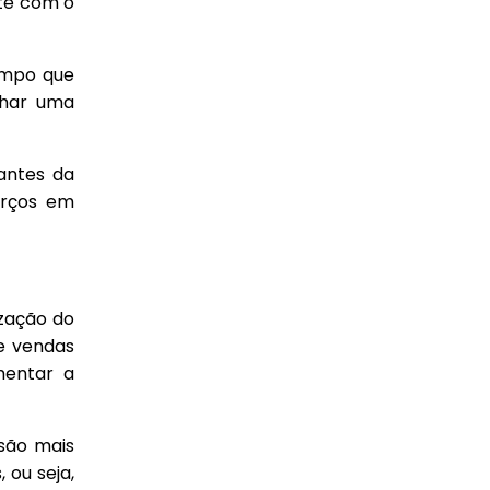
nte com o
empo que
char uma
antes da
orços em
ização do
de vendas
mentar a
rsão mais
 ou seja,