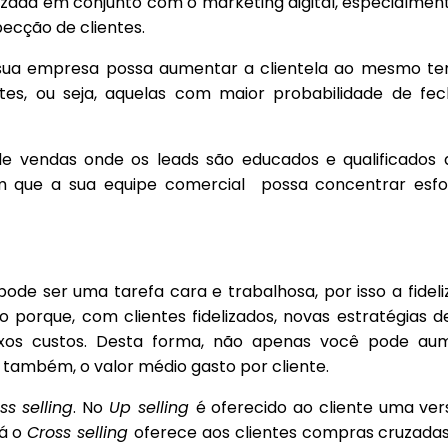
lizada em conjunto com o marketing digital, especialme
pecção de clientes.
sua empresa possa aumentar a clientela ao mesmo t
ntes, ou seja, aquelas com maior probabilidade de fe
 de vendas onde os leads são educados e qualificados 
m que a sua equipe comercial possa concentrar esf
ode ser uma tarefa cara e trabalhosa, por isso a fidel
so porque, com clientes fidelizados, novas estratégias 
xos custos. Desta forma, não apenas você pode au
também, o valor médio gasto por cliente.
ss selling
. No
Up selling
é oferecido ao cliente uma ve
Já o
Cross selling
oferece aos clientes compras cruzadas,