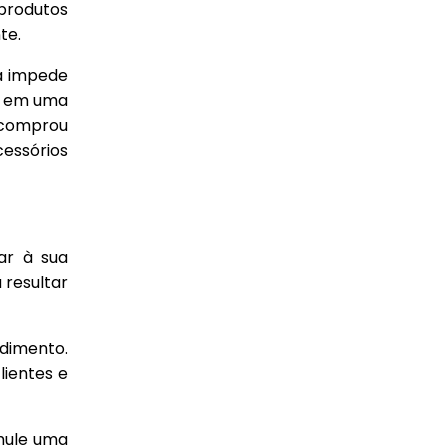
 produtos
te.
a impede
, em uma
 comprou
cessórios
ar à sua
 resultar
ndimento.
lientes e
imule uma