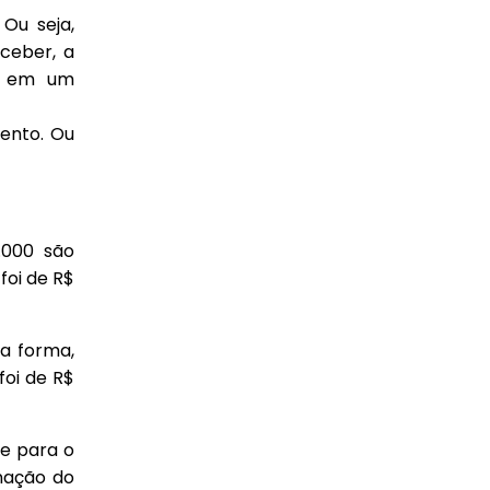
Ou seja,
ceber, a
do em um
mento. Ou
.
.000 são
foi de R$
a forma,
foi de R$
se para o
nação do