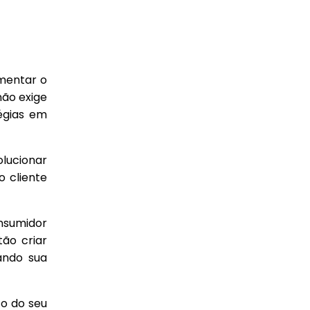
mentar o
ão exige
égias em
lucionar
o cliente
onsumidor
ão criar
ando sua
to do seu