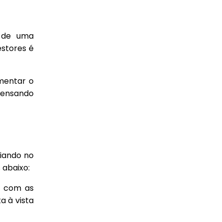
l de uma
estores é
mentar o
Pensando
ciando no
 abaixo:
o com as
a à vista