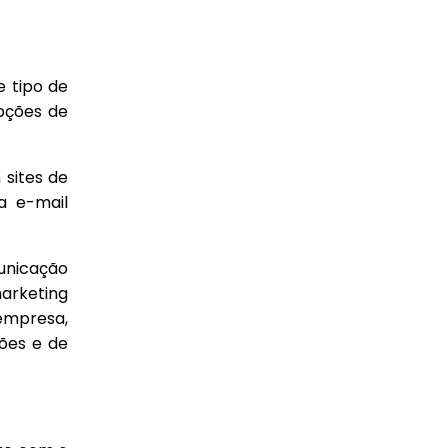
se tipo de
pções de
 sites de
a e-mail
municação
marketing
 empresa,
ções e de