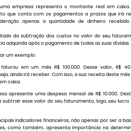
 uma empresa representa o montante real em caixa. 
nto que conta com os pagamentos a prazos que irá re
ideração apenas a quantidade de dinheiro recebi
ultado da subtração dos custos no valor do seu fatura
ntia adquirida após o pagamento de todas as suas dívidas
gar um exemplo:
faturou em um mês R$ 100.000. Desse valor, R$ 40
a, ainda irá receber. Com isso, a sua receita deste mês 
 em caixa.
sa apresente uma despesa mensal de R$ 10.000. Dest
 subtrair esse valor do seu faturamento, logo, seu lucro 
ipais indicadores financeiros, não apenas por ser a ba
ores, como também, apresenta importância na determi