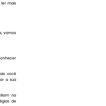
 ler mais
ta, vamos
 conhecer
ais você
oar a sua
iliam na
égias de