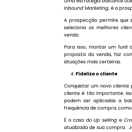
Uma estratégia bastante uti
Inbound Marketing,
é a pros
A prospecção permite que 
seleciona os melhores clie
venda.
Para isso, montar um funil
proposta da venda, faz co
situações mais certeiras.
Fidelize o cliente
Conquistar um novo cliente p
cliente é tão importante. Is
podem ser aplicadas a bai
frequência de compra, como 
É o caso do
Up selling
e
Cro
atualizada de sua compra. 