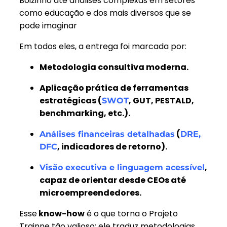
Boizinho até análises complexas em setores
como educação e dos mais diversos que se
pode imaginar
Em todos eles, a entrega foi marcada por:
Metodologia consultiva moderna.
Aplicação prática de ferramentas
estratégicas (
, GUT, PESTALD,
SWOT
benchmarking, etc.).
(
Análises financeiras detalhadas
DRE,
, indicadores de retorno).
DFC
,
Visão executiva e linguagem acessível
capaz de orientar desde CEOs até
microempreendedores.
Esse
know-how
é o que torna o Projeto
Trainne tão valioso: ele traduz metodologias