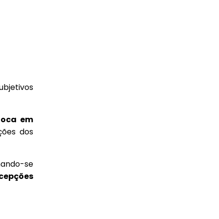
ubjetivos
 foca em
ções dos
nando-se
rcepções