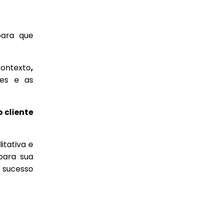
para que
ntexto
,
ões e as
 cliente
itativa e
para sua
o sucesso