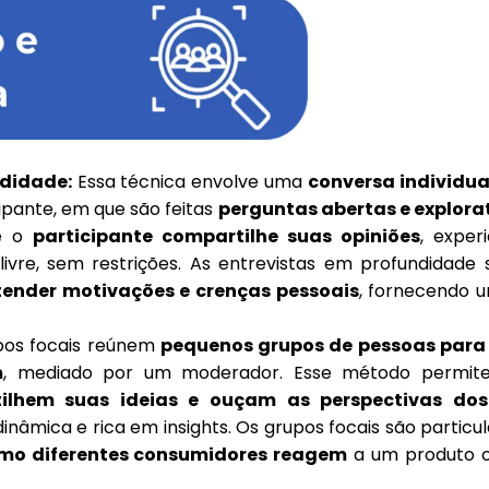
ndidade:
Essa técnica envolve uma
conversa individu
cipante, em que são feitas
perguntas abertas e explora
ue o
participante compartilhe suas opiniões
, exper
ivre, sem restrições. As entrevistas em profundidade 
tender motivações e crenças pessoais
, fornecendo u
os focais reúnem
pequenos grupos de pessoas para 
m
, mediado por um moderador. Esse método permit
lhem suas ideias e ouçam as perspectivas dos
inâmica e rica em insights. Os grupos focais são partic
o diferentes consumidores reagem
a um produto 