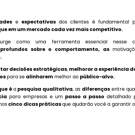
dades
e
expectativas
dos clientes é fundamental 
ue em um mercado cada vez mais competitivo.
rge como uma ferramenta essencial nesse co
s profundos sobre o comportamento, as
motivaç
.
ntar decisões estratégicas
,
melhorar a experiência do
ços
para se
alinharem
melhor ao
público-alvo.
que é
a
pesquisa qualitativa
, as
diferenças
entre qual
cia
para empresas e um
passo a passo
detalhado 
emos
cinco dicas práticas
que ajudarão você a garantir 