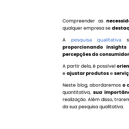
Compreender as
necessi
qualquer empresa se
destaq
A
su
pesquisa
qualitativa
proporcionando insight
percepções do consumidor
A partir dela, é possível
orie
e
ajustar produtos
e
servi
Neste blog, abordaremos
o 
quantitativa,
sua importân
realização. Além disso, trar
da sua pesquisa qualitativa.