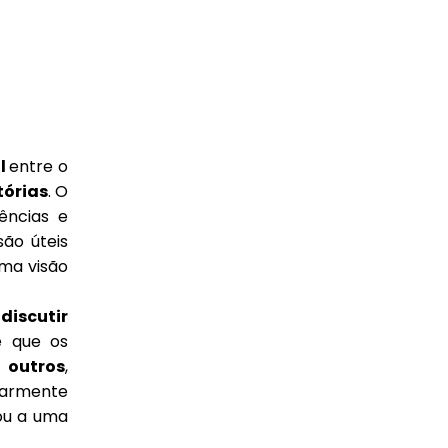
al
entre o
tórias
. O
iências e
são úteis
ma visão
discutir
e que os
 outros
,
ularmente
ou a uma