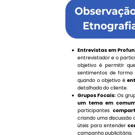
Entrevistas em Profu
entrevistador e o parti
objetivo é permitir q
sentimentos de forma l
quando o objetivo é
en
detalhada do cliente.
Grupos Focais:
Os grup
um tema em comu
participantes
comparti
criando uma discussão d
úteis para entender
com
campanha publicitária.