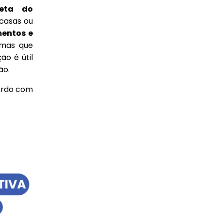
eta do
 casas ou
entos e
 mas que
ão é útil
ão.
ordo com