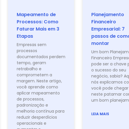
Mapeamento de
Planejamento
Processos: Como
Financeiro
Faturar Mais em 3
Empresarial: 7
Etapas
passos de com
montar
Empresas sem
processos
Um bom Planejam
documentados perdem
Financeiro Empresa
tempo, geram
pode ser a chave 
retrabalho e
o sucesso do seu
comprometem a
negócio, sabia? Aq
margem. Neste artigo,
nós explicamos c
você aprende como
você pode chegar
aplicar mapeamento
neste patamar c
de processos,
um bom planejam
padronização e
melhoria contínua para
LEIA MAIS
reduzir desperdícios
operacionais e