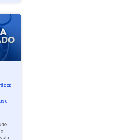
tica:
ase
ado
za
evela