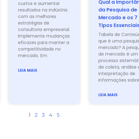
Qual a importâ
custos e aumentar
da Pesquisa de
resultados na indústria
com as melhores
Mercado e os 7
estratégias de
Tipos Essenciai
consultoria empresarial.
Tabela de Conteú
Implemente mudanças
que é uma pesqui
eficazes para manter a
mercado? A pesqu
competitividade no
de mercado é um
mercado. Em
processo sistemát
de coleta, análise 
LEIA MAIS
interpretação de
informações sobr
LEIA MAIS
1
2
3
4
5