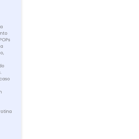
ra
nto
 POPs
 a
o,
ndo
.
caso
m
rotina