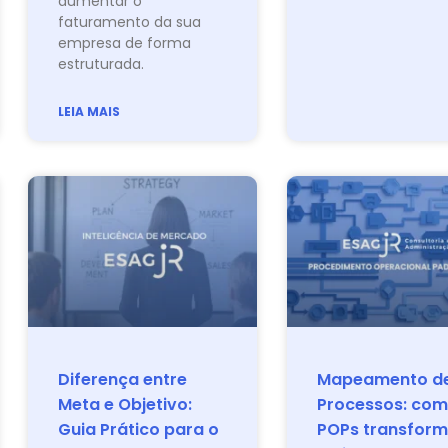
aumentar o
faturamento da sua
empresa de forma
estruturada.
LEIA MAIS
Diferença entre
Mapeamento d
Meta e Objetivo:
Processos: com
Guia Prático para o
POPs transfor