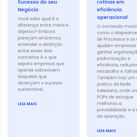
Sucesso do seu
rotinas em
Negócio
eficiência
operacional
Você sabe qual é a
diferença entre meta e
O conteúdo most
objetivo? Embora
como o Mapeame
pareçam sinônimos,
de Processos e os
entender a distinção
ajudam empresas
entre esses dois
ganhar organizaçã
conceitos é o que
padronização e
separa empresas que
eficiência, reduzi
apenas sobrevivem
retrabalho e falhas
daquelas que
Também traz um 
alcançam o sucesso
prático da Rede
sustentável.
Salesiana, onde u
POPs de estoque
melhorou a
LEIA MAIS
previsibilidade e a 
da operação.
LEIA MAIS