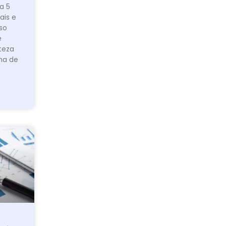
a 5
ais e
so
e
teza
ma de