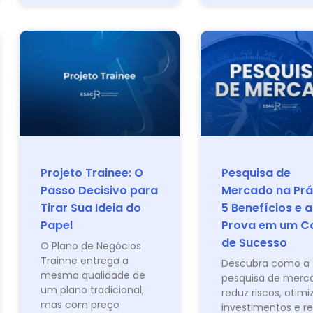
Projeto Trainee: O
Pesquisa de
Passo Decisivo para
Mercado na Prá
Tirar Sua Ideia do
5 Benefícios e a
Papel
Prova em um C
de Sucesso
O Plano de Negócios
Trainne entrega a
Descubra como a
mesma qualidade de
pesquisa de merc
um plano tradicional,
reduz riscos, otimi
mas com preço
investimentos e r