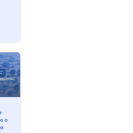
e
o o
ma