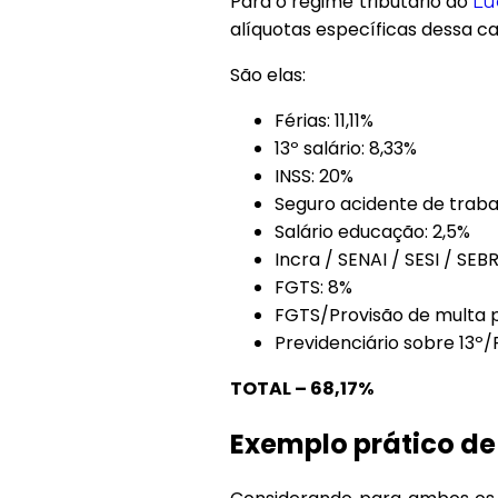
Para o regime tributário do
Lu
alíquotas específicas dessa ca
São elas:
Férias: 11,11%
13º salário: 8,33%
INSS: 20%
Seguro acidente de traba
Salário educação: 2,5%
Incra / SENAI / SESI / SEB
FGTS: 8%
FGTS/Provisão de multa p
Previdenciário sobre 13º/
TOTAL – 68,17%
Exemplo prático de 