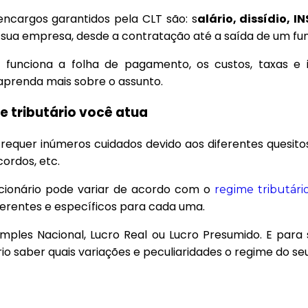
 encargos garantidos pela CLT são: s
alário, dissídio, IN
sua empresa, desde a contratação até a saída de um fun
funciona a folha de pagamento, os custos, taxas e i
aprenda mais sobre o assunto.
e tributário você atua
equer inúmeros cuidados devido aos diferentes quesit
cordos, etc.
ncionário pode variar de acordo com o
regime tributári
ferentes e específicos para cada uma.
mples Nacional, Lucro Real ou Lucro Presumido. E par
io saber quais variações e peculiaridades o regime do se