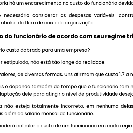
ia há um encarecimento no custo do funcionário devido 
 necessário considerar as despesas variáveis: contra
embolso do fluxo de caixa da organização.
to do funcionário de acordo com seu regime tr
nário custa dobrado para uma empresa?
 estipulado, não está tão longe da realidade.
lores, de diversas formas. Uns afirmam que custa 1,7 a m
ais e depende também do tempo que o funcionário tem 
ptação dele para atingir o nível de produtividade desej
a não esteja totalmente incorreto, em nenhuma dela
s além do salário mensal do funcionário.
derá calcular o custo de um funcionário em cada regime