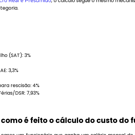
, o cálculo segue o mesmo mecanis
cro Real e Presumido
tegoria.
lho (SAT): 3%
RAE: 3,3%
ara rescisão: 4%
Férias/DSR: 7,93%
como é feito o cálculo do custo do 