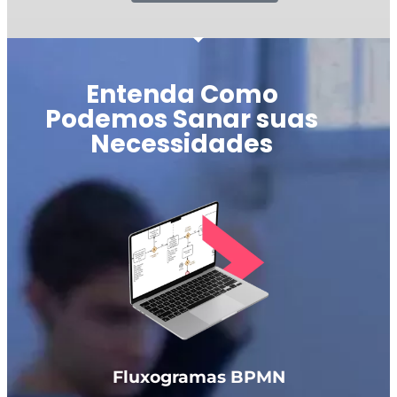
Entenda Como
Podemos Sanar suas
Necessidades
Fluxogramas BPMN