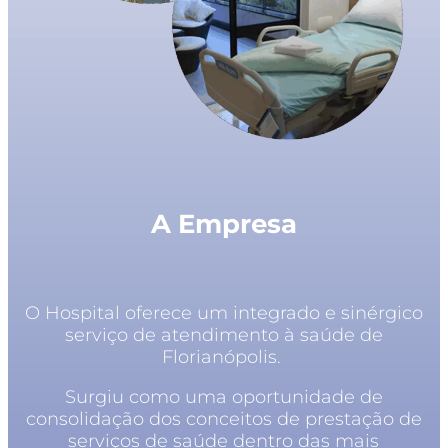
A Empresa
O Hospital oferece um integrado e sinérgico
serviço de atendimento à saúde de
Florianópolis.
Surgiu como uma oportunidade de
consolidação dos conceitos de prestação de
serviços de saúde dentro das mais